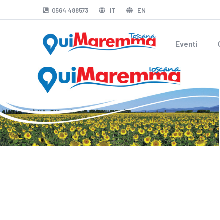
0564 488573
IT
EN
Eventi