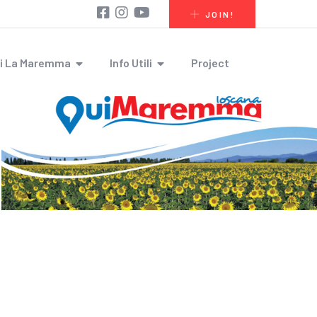
JOIN!
i La Maremma
Info Utili
Project