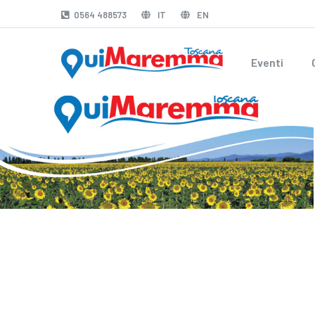
0564 488573
IT
EN
Eventi