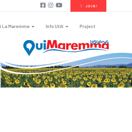
JOIN!
i La Maremma
Info Utili
Project