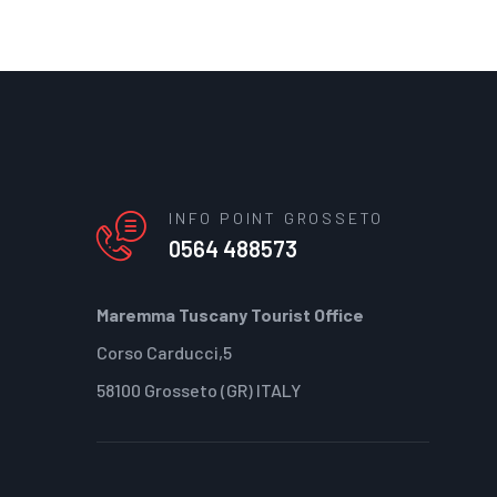
INFO POINT GROSSETO
0564 488573
Maremma Tuscany Tourist Office
Corso Carducci,5
58100 Grosseto (GR) ITALY