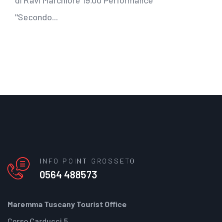
"Secondo...
INFO POINT GROSSETO
0564 488573
Maremma Tuscany Tourist Office
Corso Carducci,5