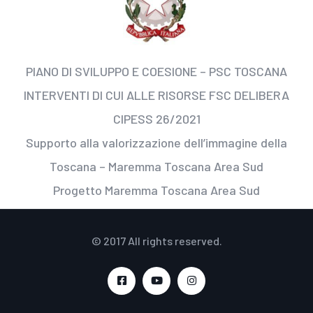
PIANO DI SVILUPPO E COESIONE – PSC TOSCANA
INTERVENTI DI CUI ALLE RISORSE FSC DELIBERA
CIPESS 26/2021
Supporto alla valorizzazione dell’immagine della
Toscana – Maremma Toscana Area Sud
Progetto Maremma Toscana Area Sud
© 2017 All rights reserved.