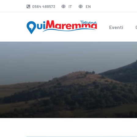
0564 488573
IT
EN
Eventi