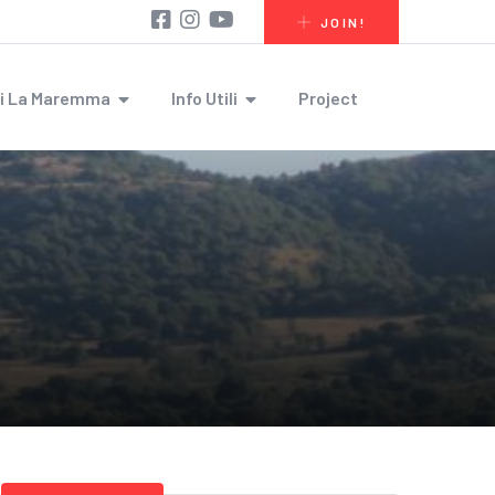
JOIN!
i La Maremma
Info Utili
Project