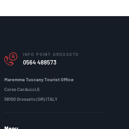
INFO POINT GROSSETO
0564 488573
Maremma Tuscany Tourist Office
Corso Carducci,5
58100 Grosseto (GR) ITALY
Menu