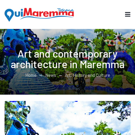
Art and contemporary
architecture in Maremma
Home
News
Art, History and Culture