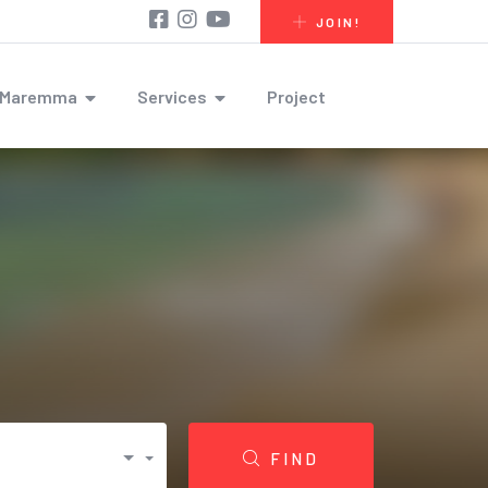
JOIN!
r Maremma
Services
Project
FIND