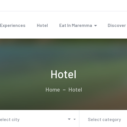
Experiences
Hotel
Eat In Maremma
Discove
Hotel
Home
Hotel
elect city
Select category