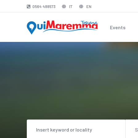
0564 488573
IT
EN
Events
S