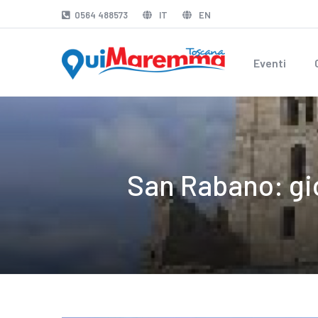
0564 488573
IT
EN
Eventi
San Rabano: gi