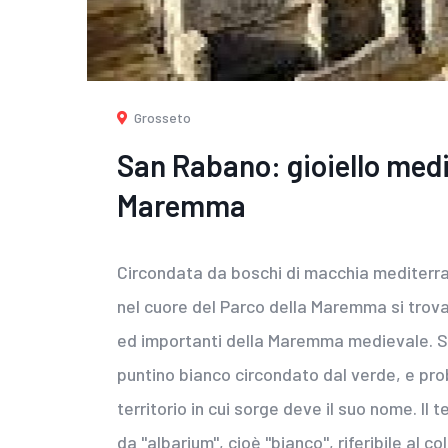
Grosseto
San Rabano: gioiello medi
Maremma
Circondata da boschi di macchia mediterran
nel cuore del Parco della Maremma si trov
ed importanti della Maremma medievale. S
puntino bianco circondato dal verde, e pr
territorio in cui sorge deve il suo nome. Il
da "albarium", cioè "bianco", riferibile al c