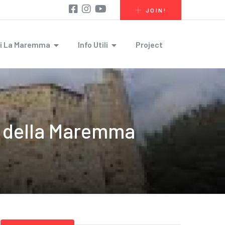
JOIN!
i La Maremma
Info Utili
Project
o della Maremma