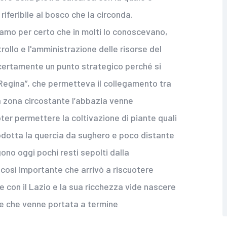
riferibile al bosco che la circonda.
iamo per certo che in molti lo conoscevano,
trollo e l'amministrazione delle risorse del
 è certamente un punto strategico perché si
Regina”, che permetteva il collegamento tra
 La zona circostante l’abbazia venne
er permettere la coltivazione di piante quali
ntrodotta la quercia da sughero e poco distante
gono oggi pochi resti sepolti dalla
e così importante che arrivò a riscuotere
e con il Lazio e la sua ricchezza vide nascere
ne che venne portata a termine