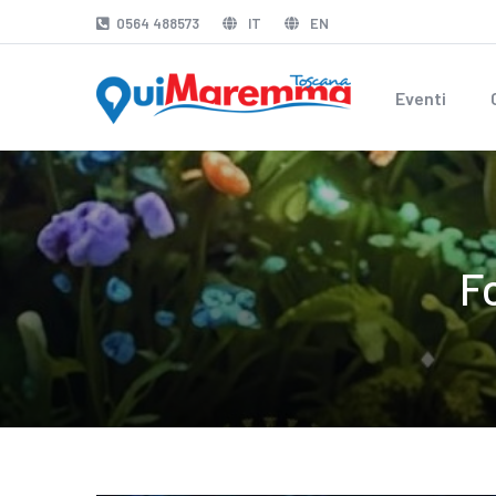
0564 488573
IT
EN
Eventi
F