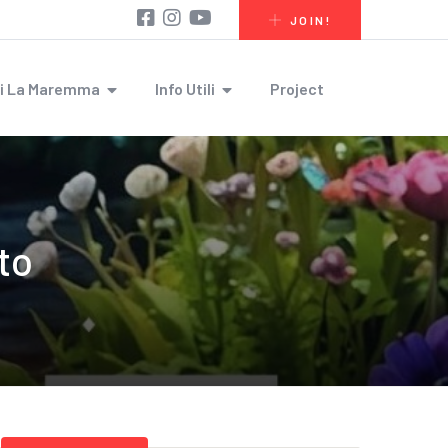
JOIN!
i La Maremma
Info Utili
Project
to