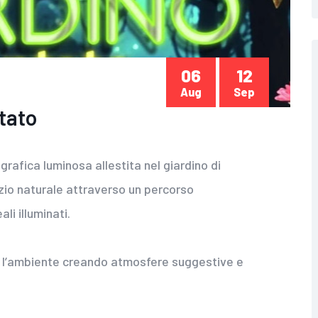
06
12
Aug
Sep
ntato
grafica luminosa allestita nel giardino di
azio naturale attraverso un percorso
li illuminati.
ano l’ambiente creando atmosfere suggestive e