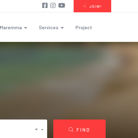
JOIN!
r Maremma
Services
Project
FIND