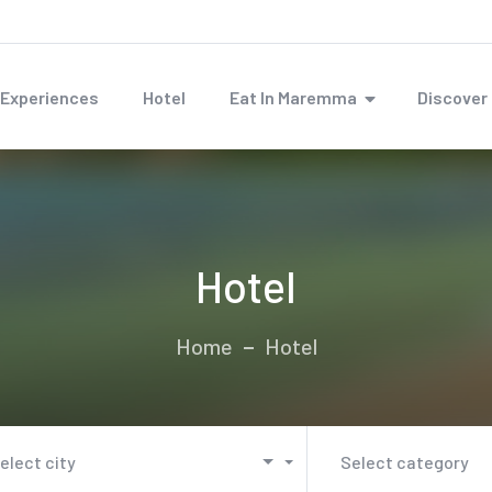
Experiences
Hotel
Eat In Maremma
Discove
Hotel
Home
Hotel
elect city
Select category