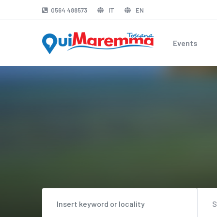
0564 488573
IT
EN
Events
S