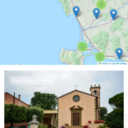
2
4
2
Leaflet
|
©
OpenStreetMap
FRAZIONI E BORGHI