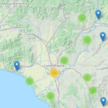
5
5
3
17
2
2
3
3