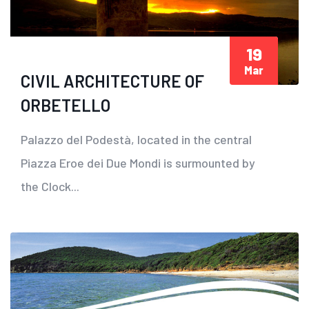
19
Mar
CIVIL ARCHITECTURE OF
ORBETELLO
Palazzo del Podestà, located in the central
Piazza Eroe dei Due Mondi is surmounted by
the Clock...