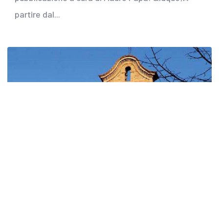
partire dal...
22
Grosseto
Dec
The Bigi's Church in Grosseto