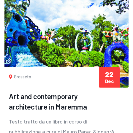
22
Grosseto
Dec
Art and contemporary
architecture in Maremma
Testo tratto da un libro in corso di
pubblicazione a cura di Mauro Papa: &ldquo;A