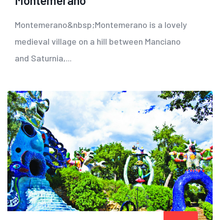
Montemerano
Montemerano&nbsp;Montemerano is a lovely
medieval village on a hill between Manciano
and Saturnia,...