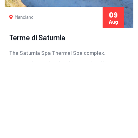
09
Manciano
Aug
Terme di Saturnia
The Saturnia Spa Thermal Spa complex,
renowned at national and international level,
was born as a...