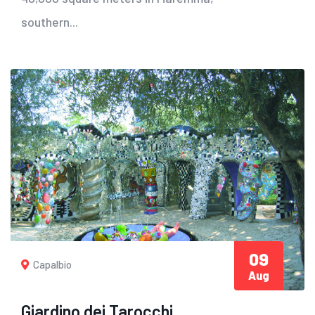
southern...
09
Capalbio
Aug
Giardino dei Tarocchi